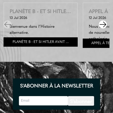
PLANÈTE B - ET SI HITLER
APPEL À 
AVAIT GAGNÉ ?
13 Jul 2026
LE PAIN
12 Jul 2026
L'UCHRONIE RÉ...
Bienvenue dans l’Histoire
Nous attendo
alternative.
de nouvelles 
anthologie.
PLANÈTE B - ET SI HITLER AVAIT ...
APPEL À TEX
S'ABONNER À LA NEWSLETTER