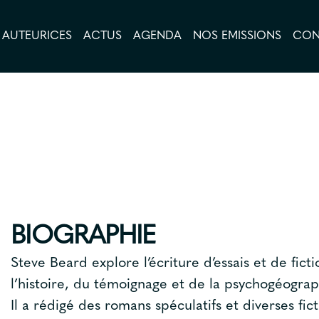
AUTEURICES
ACTUS
AGENDA
NOS EMISSIONS
CON
LIVRES
AUTEURICES
ACTUS
AGENDA
NOS EMISSIONS
BIOGRAPHIE
CONTACT
A PROPOS
Steve Beard explore l’écriture d’essais et de fict
l’histoire, du témoignage et de la psychogéograp
Il a rédigé des romans spéculatifs et diverses f