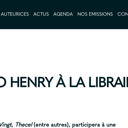
AUTEURICES
ACTUS
AGENDA
NOS EMISSIONS
CON
LIVRES
AUTEURICES
ACTUS
AGENDA
ÉO HENRY À LA LIBRA
NOS EMISSIONS
CONTACT
A PROPOS
Vingt
,
Thecel
(entre autres), participera à une